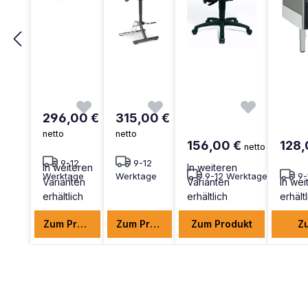
296,00 €
315,00 €
netto
netto
156,00 €
128,
netto
9-12
9-12
In weiteren
In weiteren
Werktage
Werktage
9-12 Werktage
9-
Varianten
Varianten
In wei
erhältlich
erhältlich
erhält
Zum Produkt
Zum Produkt
Zum Produkt
Z