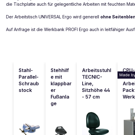
die Tischplatte auch für gelegentliche Arbeiten mit feuchten Mat
Der Arbeitstisch UNIVERSAL Ergo wird generell
ohne Seitenble
Auf Anfrage ist die Werkbank PROFI Ergo auch in leitfähiger Aus
Produktgalerie überspringen
Stahl-
Stehhilf
Arbeitsstuhl
CPU-
Made by
Parallel-
e mit
TECNIC-
alle
Schraub
klappbar
Line,
Arbei
stock
er
Sitzhöhe 44
Pack
Fußanla
- 57 cm
Werk
ge