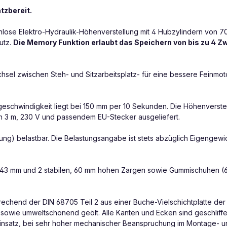
tzbereit.
nlose Elektro-Hydraulik-Höhenverstellung mit 4 Hubzylindern von 70
utz.
Die Memory Funktion erlaubt das Speichern von bis zu 4 
sel zwischen Steh- und Sitzarbeitsplatz- für eine bessere Feinmoto
Hubgeschwindigkeit liegt bei 150 mm per 10 Sekunden. Die Höhenvers
n 3 m, 230 V und passendem EU-Stecker ausgeliefert.
eilung) belastbar. Die Belastungsangabe ist stets abzüglich Eigen
 x 43 mm und 2 stabilen, 60 mm hohen Zargen sowie Gummischuhen (6
echend der DIN 68705 Teil 2 aus einer Buche-Vielschichtplatte der G
owie umweltschonend geölt. Alle Kanten und Ecken sind geschliffen u
i Einsatz, bei sehr hoher mechanischer Beanspruchung im Montage- 