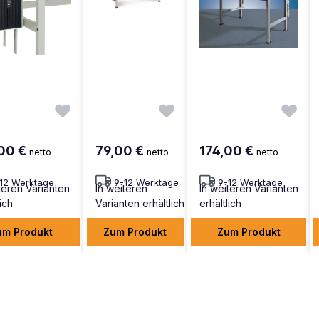
00 €
79,00 €
174,00 €
netto
netto
netto
12 Werktage
9-12 Werktage
9-12 Werktage
teren Varianten
In weiteren
In weiteren Varianten
lich
Varianten erhältlich
erhältlich
um Produkt
Zum Produkt
Zum Produkt