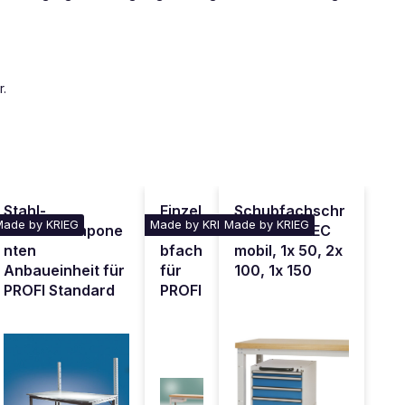
r.
Stahl-
Einzel
Schubfachschr
Made by KRIEG
Made by KRIEG
Made by KRIEG
Aufbaukompone
schu
ank BASETEC
nten
bfach
mobil, 1x 50, 2x
Anbaueinheit für
für
100, 1x 150
PROFI Standard
PROFI