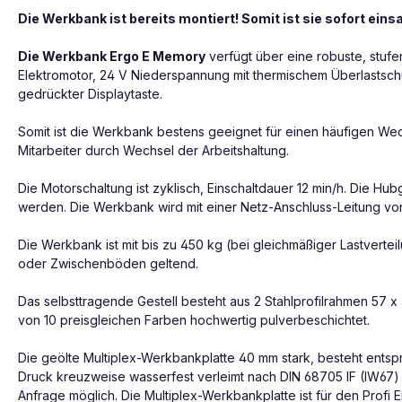
Die Werkbank ist bereits montiert! Somit ist sie sofort einsa
Die Werkbank Ergo E Memory
verfügt über eine robuste, stufe
Elektromotor, 24 V Niederspannung mit thermischem Überlastsch
gedrückter Displaytaste.
Somit ist die Werkbank bestens geeignet für einen häufigen Wech
Mitarbeiter durch Wechsel der Arbeitshaltung.
Die Motorschaltung ist zyklisch, Einschaltdauer 12 min/h. Die 
werden. Die Werkbank wird mit einer Netz-Anschluss-Leitung vo
Die Werkbank ist mit bis zu 450 kg (bei gleichmäßiger Lastvert
oder Zwischenböden geltend.
Das selbsttragende Gestell besteht aus 2 Stahlprofilrahmen 57
von 10 preisgleichen Farben hochwertig pulverbeschichtet.
Die geölte Multiplex-Werkbankplatte 40 mm stark, besteht entspr
Druck kreuzweise wasserfest verleimt nach DIN 68705 IF (IW67) s
Anfrage möglich. Die Multiplex-Werkbankplatte ist für den Prof