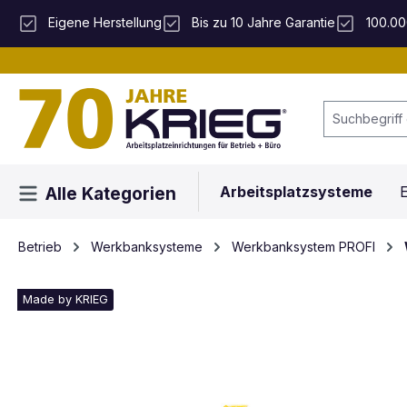
 Hauptinhalt springen
Zur Suche springen
Zur Hauptnavigation springen
Eigene Herstellung
Bis zu 10 Jahre Garantie
100.00
Arbeitsplatzsysteme
E
Alle Kategorien
Betrieb
Werkbanksysteme
Werkbanksystem PROFI
Made by KRIEG