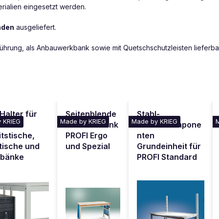
erialien eingesetzt werden.
nden
ausgeliefert.
führung, als Anbauwerkbank sowie mit Quetschschutzleisten lieferba
Halter für
Seitenblende
Stahl-
 KRIEG
Made by KRIEG
Made by KRIEG
für Werkbank
Aufbaukompone
tstische,
PROFI Ergo
nten
tische und
und Spezial
Grundeinheit für
bänke
PROFI Standard