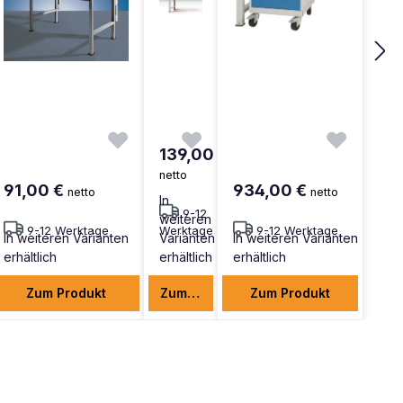
139,00 €
netto
91,00 €
934,00 €
netto
netto
In
9-12
weiteren
9-12 Werktage
Werktage
9-12 Werktage
In weiteren Varianten
Varianten
In weiteren Varianten
erhältlich
erhältlich
erhältlich
Zum Produkt
Zum Produkt
Zum Produkt