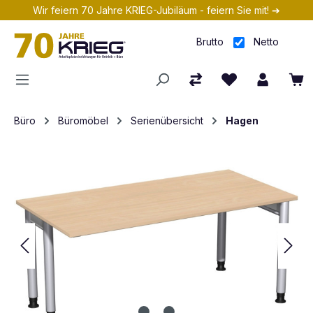
Wir feiern 70 Jahre KRIEG-Jubiläum - feiern Sie mit! ➔
Zum Hauptinhalt springen
Brutto
Netto
Büro
Büromöbel
Serienübersicht
Hagen