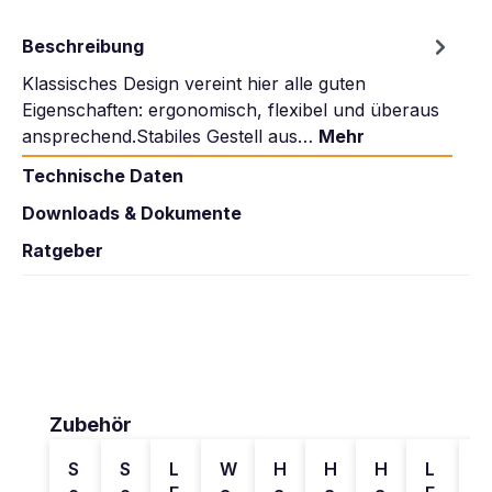
Beschreibung
Klassisches Design vereint hier alle guten
Eigenschaften: ergonomisch, flexibel und überaus
ansprechend.Stabiles Gestell aus…
Mehr
Technische Daten
Downloads & Dokumente
Ratgeber
Produktgalerie überspringen
Zubehör
S
S
L
W
H
H
H
L
B