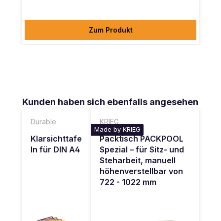
Zum Produkt
Produktgalerie überspringen
Kunden haben sich ebenfalls angesehen
Durable
KRIEG
Made by KRIEG
Klarsichttafe
Packtisch PACKPOOL
ln für DIN A4
Spezial – für Sitz- und
Steharbeit, manuell
höhenverstellbar von
722 - 1022 mm