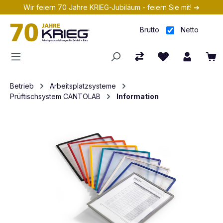
Wir feiern 70 Jahre KRIEG-Jubiläum - feiern Sie mit! ➔
Zum Hauptinhalt springen
Brutto
Netto
Betrieb
Arbeitsplatzsysteme
Prüftischsystem CANTOLAB
Information