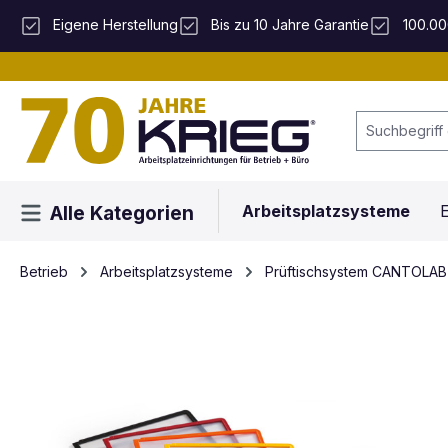
 Hauptinhalt springen
Zur Suche springen
Zur Hauptnavigation springen
Eigene Herstellung
Bis zu 10 Jahre Garantie
100.00
Arbeitsplatzsysteme
E
Alle Kategorien
Betrieb
Arbeitsplatzsysteme
Prüftischsystem CANTOLAB