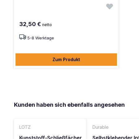
32,50 €
netto
5-8 Werktage
Zum Produkt
Produktgalerie überspringen
Kunden haben sich ebenfalls angesehen
LOTZ
Durable
Kunststoff-Schließfächer
Selbstklebender I