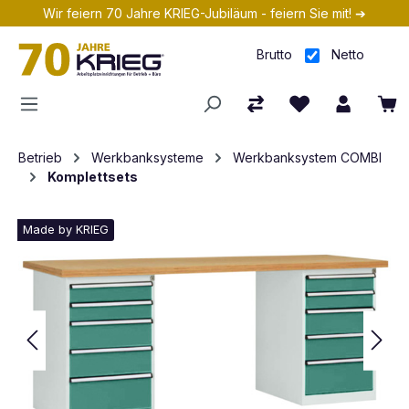
Wir feiern 70 Jahre KRIEG-Jubiläum - feiern Sie mit! ➔
Zum Hauptinhalt springen
Brutto
Netto
Betrieb
Werkbanksysteme
Werkbanksystem COMBI
Komplettsets
Made by KRIEG