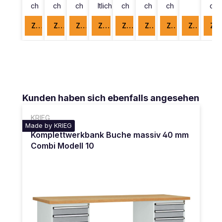
ch
ch
ch
ltlich
ch
ch
ch
ch
Zum Produkt
Zum Produkt
Zum Produkt
Zum Produkt
Zum Produkt
Zum Produkt
Zum Produkt
Zum Produkt
Zum Produkt
Produktgalerie überspringen
Kunden haben sich ebenfalls angesehen
KRIEG
Made by KRIEG
Komplettwerkbank Buche massiv 40 mm
Combi Modell 10