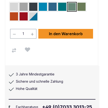
Lichtgrau RAL 7035
Alusilber ähnlich RAL 9006
Anthrazit RAL 7016
Lichtblau RAL 5012
Brillantblau RAL 5007
Wasserblau RAL 5021
Graugrün HF 0001
Resedagrün RAL 
Rotorange RAL 2001
Rubinrot RAL 3003
Lichtgrau RAL 7035 / Brillantblau RAL 5007
In den Warenkorb
3 Jahre Mindestgarantie
Sichere und schnelle Zahlung
Hohe Qualität
+49 (0)7033 3013-25
Fachberatung