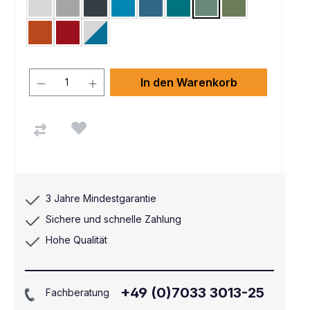
Lichtgrau RAL 7035
Alusilber ähnlich RAL 9006
Anthrazit RAL 7016
Lichtblau RAL 5012
Brillantblau RAL 5007
Wasserblau RAL 5021
Graugrün HF 0001
Resedagrün RAL 
Rotorange RAL 2001
Rubinrot RAL 3003
Lichtgrau RAL 7035 / Brillantblau RAL 5007
In den Warenkorb
3 Jahre Mindestgarantie
Sichere und schnelle Zahlung
Hohe Qualität
+49 (0)7033 3013-25
Fachberatung