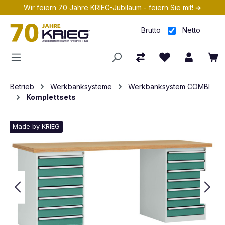
Wir feiern 70 Jahre KRIEG-Jubiläum - feiern Sie mit! ➔
Zum Hauptinhalt springen
Brutto
Netto
Betrieb
Werkbanksysteme
Werkbanksystem COMBI
Komplettsets
Made by KRIEG