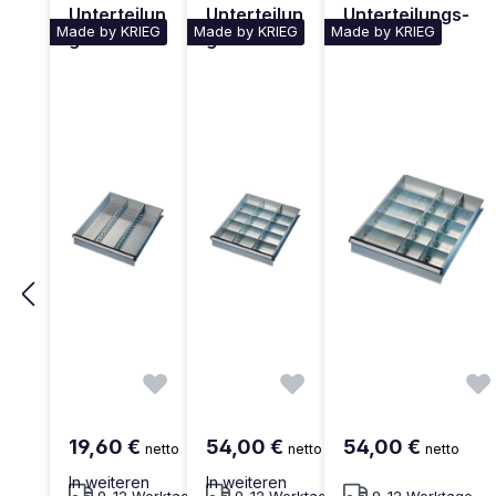
Unterteilun
Unterteilun
Unterteilungs-
Made by KRIEG
Made by KRIEG
Made by KRIEG
gs-Set 1
gs-Set 3
Set 4
19,60 €
54,00 €
54,00 €
netto
netto
netto
In weiteren
In weiteren