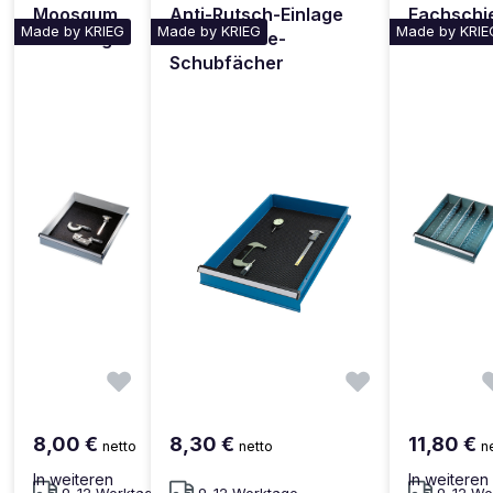
Moosgum
Anti-Rutsch-Einlage
Fachschi
Made by KRIEG
Made by KRIEG
Made by KRIE
mi-Einlage
für Gehäuse-
ne
Schubfächer
8,00 €
8,30 €
11,80 €
netto
netto
n
In weiteren
In weiteren