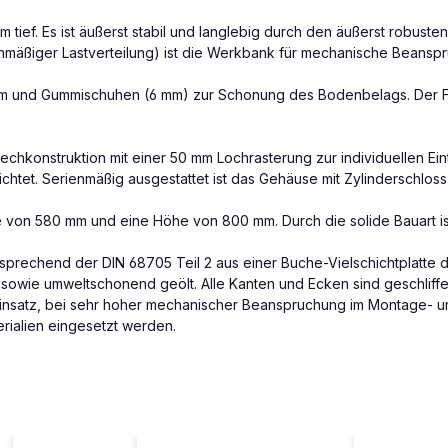
ief. Es ist äußerst stabil und langlebig durch den äußerst robus
chmäßiger Lastverteilung) ist die Werkbank für mechanische Beansp
mm und Gummischuhen (6 mm) zur Schonung des Bodenbelags. Der Fuß
chkonstruktion mit einer 50 mm Lochrasterung zur individuellen Eint
chtet. Serienmäßig ausgestattet ist das Gehäuse mit Zylinderschloss
e von 580 mm und eine Höhe von 800 mm. Durch die solide Bauart is
sprechend der DIN 68705 Teil 2 aus einer Buche-Vielschichtplatte de
owie umweltschonend geölt. Alle Kanten und Ecken sind geschliffen u
i Einsatz, bei sehr hoher mechanischer Beanspruchung im Montage- 
erialien eingesetzt werden.