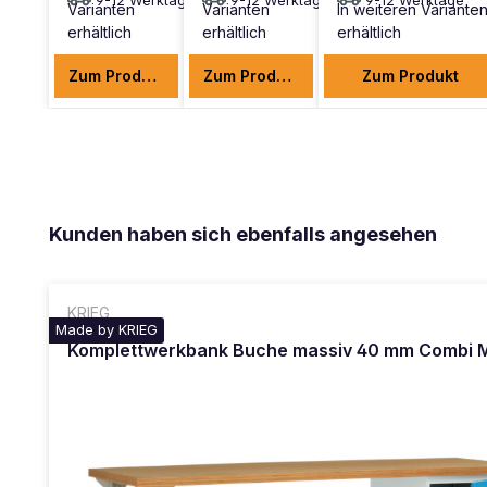
9-12 Werktage
9-12 Werktage
9-12 Werktage
Varianten
Varianten
In weiteren Variante
erhältlich
erhältlich
erhältlich
Zum Produkt
Zum Produkt
Zum Produkt
Produktgalerie überspringen
Kunden haben sich ebenfalls angesehen
KRIEG
Made by KRIEG
Komplettwerkbank Buche massiv 40 mm Combi M