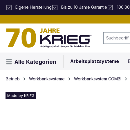
 Hauptinhalt springen
Zur Suche springen
Zur Hauptnavigation springen
Eigene Herstellung
Bis zu 10 Jahre Garantie
100.00
Arbeitsplatzsysteme
E
Alle Kategorien
Betrieb
Werkbanksysteme
Werkbanksystem COMBI
Made by KRIEG