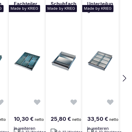
e
Fachteiler
Schubfach
Unterteilun
G
Made by KRIEG
Made by KRIEG
Made by KRIEG
-Einsatz
gs-Set 2
10,30 €
25,80 €
33,50 €
etto
netto
netto
netto
In weiteren
In weiteren