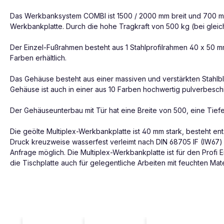
Das Werkbanksystem COMBI ist 1500 / 2000 mm breit und 700 mm t
Werkbankplatte. Durch die hohe Tragkraft von 500 kg (bei glei
Der Einzel-Fußrahmen besteht aus 1 Stahlprofilrahmen 40 x 50 
Farben erhältlich.
Das Gehäuse besteht aus einer massiven und verstärkten Stahlble
Gehäuse ist auch in einer aus 10 Farben hochwertig pulverbeschi
Der Gehäuseunterbau mit Tür hat eine Breite von 500, eine Tief
Die geölte Multiplex-Werkbankplatte ist 40 mm stark, besteht ent
Druck kreuzweise wasserfest verleimt nach DIN 68705 IF (IW67) s
Anfrage möglich. Die Multiplex-Werkbankplatte ist für den Prof
die Tischplatte auch für gelegentliche Arbeiten mit feuchten Mat
Produktgalerie überspringen