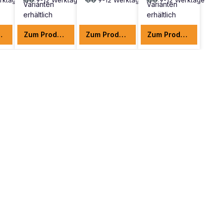
rktage
9-12 Werktage
9-12 Werktage
9-12 Werktage
Varianten
Varianten
erhältlich
erhältlich
odukt
Zum Produkt
Zum Produkt
Zum Produkt