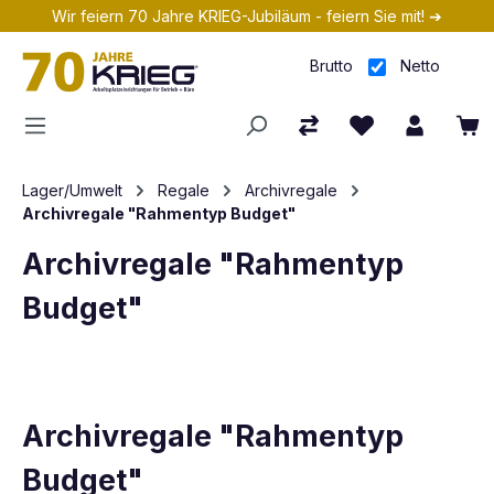
Wir feiern 70 Jahre KRIEG-Jubiläum - feiern Sie mit! ➔
Zum Hauptinhalt springen
Brutto
Netto
Lager/Umwelt
Regale
Archivregale
Archivregale "Rahmentyp Budget"
Archivregale "Rahmentyp
Budget"
Archivregale "Rahmentyp
Budget"