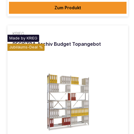
Zum Produkt
KRIEG
Made by KRIEG
REGISTRA Archiv Budget Topangebot
Jubiläums-Deal %