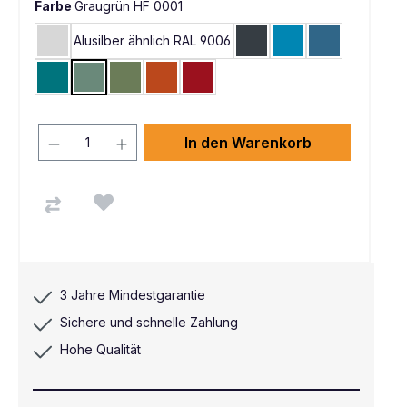
Farbe
Graugrün HF 0001
Alusilber ähnlich RAL 9006
Lichtgrau RAL 7035
Anthrazit RAL 7016
Lichtblau RAL 5012
Brillantblau 
Wasserblau RAL 5021
Graugrün HF 0001
Resedagrün RAL 6011
Rotorange RAL 2001
Rubinrot RAL 3003
In den Warenkorb
3 Jahre Mindestgarantie
Sichere und schnelle Zahlung
Hohe Qualität