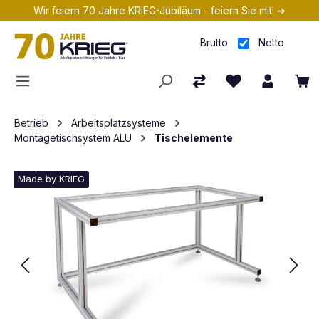
Wir feiern 70 Jahre KRIEG-Jubiläum - feiern Sie mit! ➔
Zum Hauptinhalt springen
Brutto
Netto
Betrieb
Arbeitsplatzsysteme
Montagetischsystem ALU
Tischelemente
Made by KRIEG