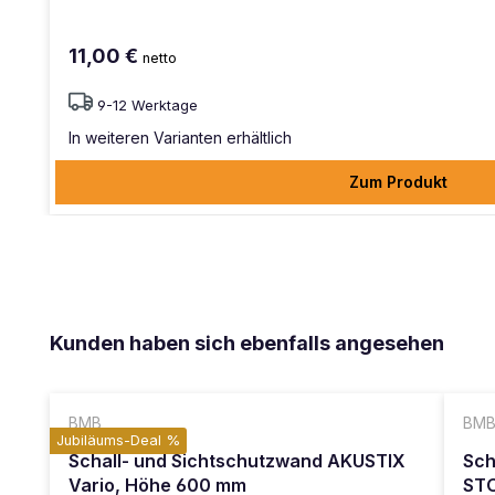
11,00 €
netto
9-12 Werktage
In weiteren Varianten erhältlich
Zum Produkt
Produktgalerie überspringen
Kunden haben sich ebenfalls angesehen
BMB
BM
Jubiläums-Deal %
Schall- und Sichtschutzwand AKUSTIX
Sch
Vario, Höhe 600 mm
ST