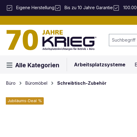
 Hauptinhalt springen
Zur Suche springen
Zur Hauptnavigation springen
Eigene Herstellung
Bis zu 10 Jahre Garantie
100.00
Arbeitsplatzsysteme
E
Alle Kategorien
Büro
Büromöbel
Schreibtisch-Zubehör
Jubiläums-Deal %