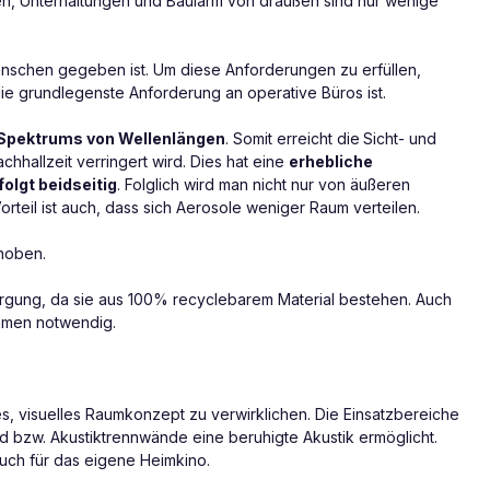
gen, Unterhaltungen und Baulärm von draußen sind nur wenige
 Menschen gegeben ist. Um diese Anforderungen zu erfüllen,
ie grundlegenste Anforderung an operative Büros ist.
 Spektrums von Wellenlängen
. Somit erreicht die
Sicht- und
chhallzeit verringert wird. Dies hat eine
erhebliche
folgt beidseitig
. Folglich wird man nicht nur von äußeren
rteil ist auch, dass sich Aerosole weniger Raum verteilen.
ehoben.
rgung, da sie aus 100% recyclebarem Material bestehen. Auch
emmen notwendig.
s, visuelles Raumkonzept zu verwirklichen. Die Einsatzbereiche
and bzw. Akustiktrennwände eine beruhigte Akustik ermöglicht.
uch für das eigene Heimkino.