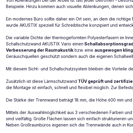
Von Ablenkungen bei der Arbeit ist fast jeder betroffen - beso
Beispiele. Hinzu kommen auch visuelle Ablenkungen, denen sich
Ein modernes Büro sollte daher ein Ort sein, an dem die richtig
wurde AKUSTIX speziell für Schreibtische konzipiert und entwick
Die variable Dichte der thermogeformten Polyesterfasern im In
Schallschutzwand AKUSTIX Vario einen
Schallabsorptionsgrad
Verbesserung der Raumakustik
bzw. eine
ausgewogen klin
Geräuschquellen geschützt sondern auch die eigenen Schallwellen
Mit diesem Sicht- und Schallschutzsystem bleiben die Vorteile
Zusätzlich ist diese Lärmschutzwand
TÜV geprüft und
zertifizie
die Montage ist einfach, schnell und flexibel möglich. Zur Befe
Die Stärke der Trennwand beträgt 18 mm, die Höhe 600 mm und
Mittels der Auswahlmöglichkeit aus 3 verschiedenen Farben und 
sind vielfältig. Große Flächen lassen sich einfach strukturieren
Neben Großraumbüros eigenen sich die Trennwände auch in Konf