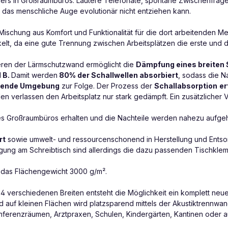
nders in Großraumbüros. Lautere Telefonate, spontane Zwischenfra
 das menschliche Auge evolutionär nicht entziehen kann.
e Mischung aus Komfort und Funktionalität für die dort arbeitenden
elt, da eine gute Trennung zwischen Arbeitsplätzen die erste und d
neren der Lärmschutzwand ermöglicht die
Dämpfung eines breiten
 B.
Damit werden
80% der Schallwellen absorbiert
, sodass die Na
gende Umgebung
zur Folge. Der Prozess der
Schallabsorption
er
 verlassen den Arbeitsplatz nur stark gedämpft. Ein zusätzlicher Vo
 des Großraumbüros erhalten und die Nachteile werden nahezu aufg
rt
sowie umwelt- und ressourcenschonend in Herstellung und Entso
stigung am Schreibtisch sind allerdings die dazu passenden Tischkl
 das Flächengewicht 3000 g/m².
4 verschiedenen Breiten entsteht die Möglichkeit ein komplett neue
 und auf kleinen Flächen wird platzsparend mittels der Akustiktrennw
erenzräumen, Arztpraxen, Schulen, Kindergärten, Kantinen oder a