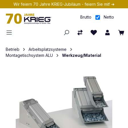
Wir feiern 70 Jahre KRIEG-Jubiläum - feiern Sie mit! ➔
Zum Hauptinhalt springen
Brutto
Netto
Betrieb
Arbeitsplatzsysteme
Montagetischsystem ALU
Werkzeug/Material