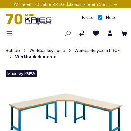
Wir feiern 70 Jahre KRIEG-Jubiläum - feiern Sie mit! ➔
Zum Hauptinhalt springen
Brutto
Netto
Betrieb
Werkbanksysteme
Werkbanksystem PROFI
Werkbankelemente
Made by KRIEG