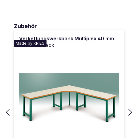
Produktgalerie überspringen
Zubehör
Verkettungswerkbank Multiplex 40 mm
Made by KRIEG
PROFI Fünfeck