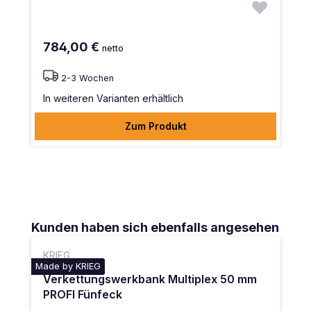
784,00 €
netto
2-3 Wochen
In weiteren Varianten erhältlich
Zum Produkt
Produktgalerie überspringen
Kunden haben sich ebenfalls angesehen
KRIEG
Made by KRIEG
Verkettungswerkbank Multiplex 50 mm
PROFI Fünfeck