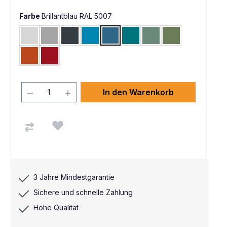
Farbe
Brillantblau RAL 5007
Lichtgrau RAL 7035
Alusilber ähnlich RAL 9006
Anthrazit RAL 7016
Lichtblau RAL 5012
Brillantblau RAL 5007
Wasserblau RAL 5021
Graugrün HF 0001
Resedagrün RAL 
Rotorange RAL 2001
Rubinrot RAL 3003
In den Warenkorb
3 Jahre Mindestgarantie
Sichere und schnelle Zahlung
Hohe Qualität