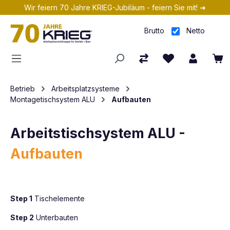
Wir feiern 70 Jahre KRIEG-Jubiläum - feiern Sie mit! ➔
Zum Hauptinhalt springen
Brutto
Netto
Betrieb
Arbeitsplatzsysteme
Montagetischsystem ALU
Aufbauten
Arbeitstischsystem ALU -
Aufbauten
Step 1
Tischelemente
Step 2
Unterbauten