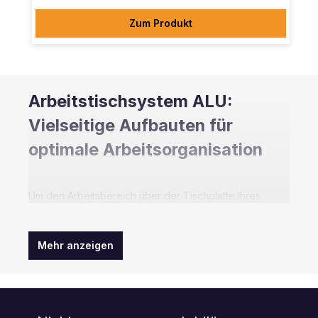
Zum Produkt
Arbeitstischsystem ALU:
Vielseitige Aufbauten für
optimale Arbeitsorganisation
Um den Arbeitsbereich über der Tischplatte Ihres
Arbeitsplatzes voll auszunutzen, sind Aufbausäulen die
optimale Lösung. Die Aufbauten können flexibel
eingesetzt werden, um das Zubehör individuell
Mehr anzeigen
anzubringen.