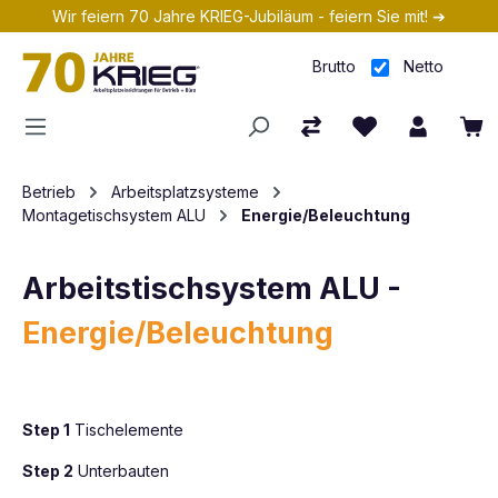
Wir feiern 70 Jahre KRIEG-Jubiläum - feiern Sie mit! ➔
Zum Hauptinhalt springen
Brutto
Netto
Betrieb
Arbeitsplatzsysteme
Montagetischsystem ALU
Energie/Beleuchtung
Arbeitstischsystem ALU -
Energie/Beleuchtung
Step 1
Tischelemente
Step 2
Unterbauten