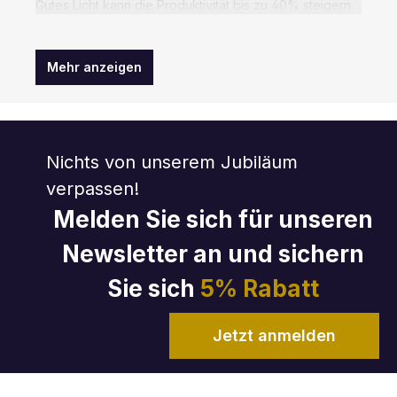
Gutes Licht kann die Produktivität bis zu 40% steigern.
Um Ihren Arbeitsplatz optimal zu beleuchten, haben wir
von der Lupenleuchte bis zur Langfeldleuchte die
optimale Auswahl für Sie. Für die passende
Mehr anzeigen
Energiebereitstellung sorgt ein Energiekanal, der
sowohl die Beleuchtung als auch andere elektronische
Komponenten ermöglicht.
Nichts von unserem Jubiläum
verpassen!
Melden Sie sich für unseren
Newsletter an und sichern
Sie sich
5% Rabatt
Jetzt anmelden