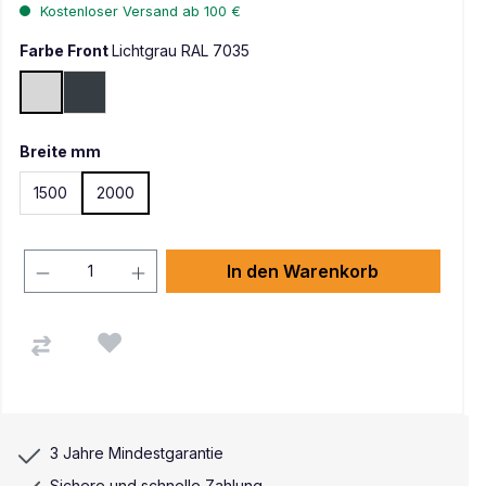
Kostenloser Versand ab 100 €
Farbe Front
Lichtgrau RAL 7035
Lichtgrau RAL 7035
Anthrazit RAL 7016
Breite mm
1500
2000
In den Warenkorb
3 Jahre Mindestgarantie
Sichere und schnelle Zahlung