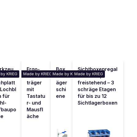
rkzeu
Ergo-
Box
Sichtboxenregal
by KRIEG
Made by KRIEG
Made by KRIEG
Made by KRIEG
Monitor
entr
aus Stahl,
hplatt
träger
äger
freistehend – 3
Lochbl
mit
schi
schräge Etagen
 für
Tastatu
ene
für bis zu 12
hl-
r- und
Sichtlagerboxen
fbaupo
Mausfl
le
äche