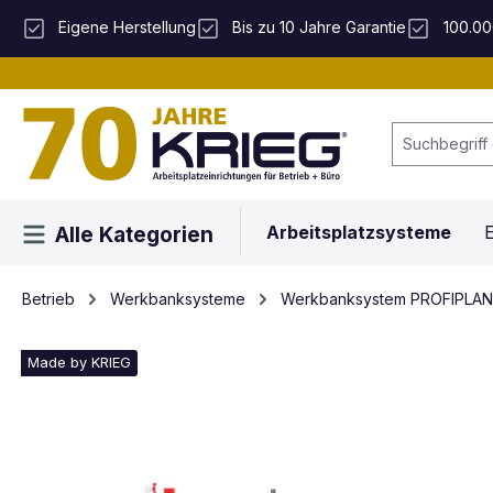
 Hauptinhalt springen
Zur Suche springen
Zur Hauptnavigation springen
Eigene Herstellung
Bis zu 10 Jahre Garantie
100.00
Arbeitsplatzsysteme
E
Alle Kategorien
Betrieb
Werkbanksysteme
Werkbanksystem PROFIPLAN
Made by KRIEG