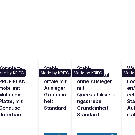
Komplett-
Stahl-
Stahl-
We
de by KRIEG
Made by KRIEG
Made by KRIEG
Made 
Angebot
Aufbaup
Aufbauportal
g-
PROFIPLAN
ortale mit
ohne Ausleger
Loc
mobil mit
Ausleger
mit
en/
Multiplex-
Grundein
Querstabilisieru
ech
Platte, mit
heit
ngsstrebe
Sta
Gehäuse-
Standard
Grundeinheit
Au
Unterbau
Standard
rta