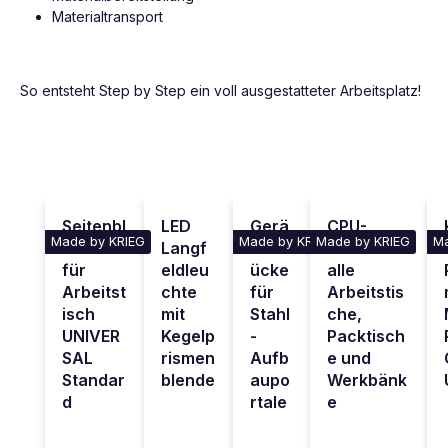
Materialtransport
So entsteht Step by Step ein voll ausgestatteter Arbeitsplatz!
Produktgalerie überspringen
Seitenbl
LED
Gerä
CPU-
Made by KRIEG
Made by KRIEG
Made by KRIEG
Ma
ende
Langf
tebr
Halter für
für
eldleu
ücke
alle
Arbeitst
chte
für
Arbeitstis
isch
mit
Stahl
che,
UNIVER
Kegelp
-
Packtisch
SAL
rismen
Aufb
e und
Standar
blende
aupo
Werkbänk
d
rtale
e