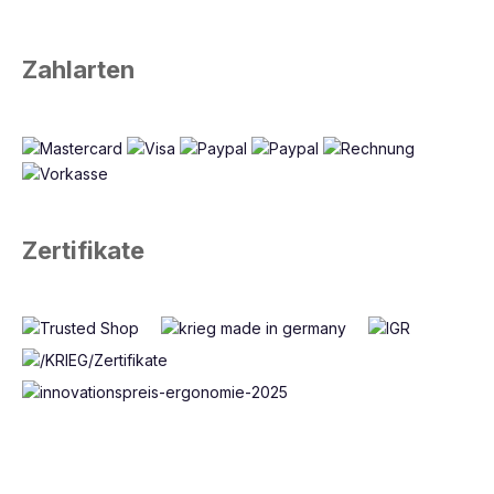
Ihre Vorteile bei Regalen und
Lagersystemen von KRIEG
Zahlarten
Höchste Verarbeitungsqualität
Effiziente und flexible Flächennutzung
Lösungen für alle Unternehmensbereiche
Robust und strapazierfähig
Modular anpassbare Fachbodenregale
Umfassende Gefahrgütersicherung
Individuelle Lösungen für alle Bedürfnisse
Zertifikate
Individuelle
Aufbewahrungslösungen für die
Industrie
In der Industrie werden die unterschiedlichsten
Regalsysteme benötigt: Ein Archiv braucht eine sinnvolle
Struktur, in der Sie wichtige Unterlagen schnell und
effizient lagern und wiederfinden können. In den