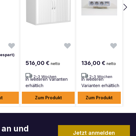
espart)
516,00 €
136,00 €
netto
netto
2-3 Wochen
2-3 Wochen
In weiteren Varianten
In weiteren
erhältlich
Varianten erhältlich
kt
Zum Produkt
Zum Produkt
r an und
Jetzt anmelden