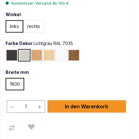
Kostenloser Versand ab 100 €
Winkel
links
rechts
Farbe Dekor
Lichtgrau RAL 7035
Graphit
Lichtgrau RAL 7035
Buche
Ahorn
Weiß
Nussbaum
Breite mm
1800
In den Warenkorb