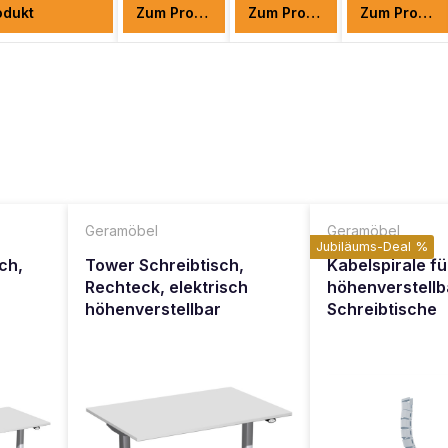
odukt
Zum Produkt
Zum Produkt
Zum Produkt
Geramöbel
Geramöbel
Jubiläums-Deal %
ch,
Tower Schreibtisch,
Kabelspirale fü
Rechteck, elektrisch
höhenverstellb
r
höhenverstellbar
Schreibtische