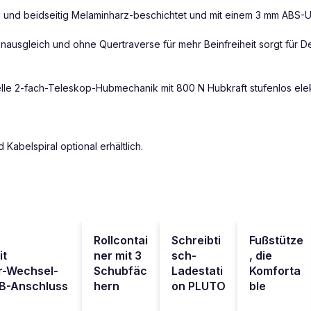
ch und beidseitig Melaminharz-beschichtet und mit einem 3 mm ABS-
nausgleich und ohne Quertraverse für mehr Beinfreiheit sorgt für De
e 2-fach-Teleskop-Hubmechanik mit 800 N Hubkraft stufenlos elekt
 Kabelspiral optional erhältlich.
-
Rollcontai
Schreibti
Fußstütze
it
ner mit 3
sch-
, die
r-Wechsel-
Schubfäc
Ladestati
Komforta
SB-Anschluss
hern
on PLUTO
ble