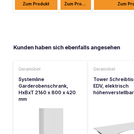
Zum Produkt
Zum Produkt
Zum Pr
Produktgalerie überspringen
Kunden haben sich ebenfalls angesehen
Geramöbel
Geramöbel
Systemline
Tower Schreibtis
Garderobenschrank,
EDV, elektrisch
HxBxT 2160 x 800 x 420
höhenverstellba
mm