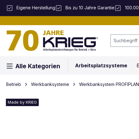
 Hauptinhalt springen
Zur Suche springen
Zur Hauptnavigation springen
Eigene Herstellung
Bis zu 10 Jahre Garantie
100.00
Arbeitsplatzsysteme
E
Alle Kategorien
Betrieb
Werkbanksysteme
Werkbanksystem PROFIPLAN
Made by KRIEG