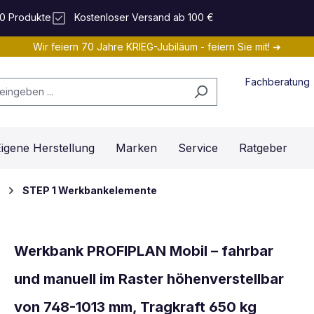
0 Produkte
Kostenloser Versand ab 100 €
Wir feiern 70 Jahre KRIEG-Jubiläum - feiern Sie mit! ➔
Fachberatung
igene Herstellung
Marken
Service
Ratgeber
STEP 1 Werkbankelemente
Werkbank PROFIPLAN Mobil – fahrbar
und manuell im Raster höhenverstellbar
von 748-1013 mm, Tragkraft 650 kg