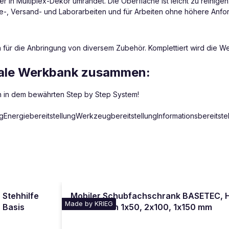
 in Multiplex-Dekor umrandet. Die Oberfläche ist leicht zu reinigen. 
age-, Versand- und Laborarbeiten und für Arbeiten ohne höhere Anf
 für die Anbringung von diversem Zubehör. Komplettiert wird die 
ideale Werkbank zusammen:
h in dem bewährten Step by Step System!
ergiebereitstellungWerkzeugbereitstellungInformationsbereitstellu
Stehhilfe
Mobiler Schubfachschrank BASETEC, 
Made by KRIEG
Basis
Schubladen 1x50, 2x100, 1x150 mm