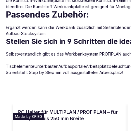
die Kunststoff-Werkbankplatte mit stossfestem Kunststoff-Umleimer
blendfrei. Die Kunststoff-Werkbankplatte ist geeignet für Mont
Passendes Zubehör:
Ergänzt werden kann die Werkbank zusätzlich mit Seitenblenden
Aufbau-Stecksystem.
Stellen Sie sich in 9 Schritten die 
Selbstverständlich gibt es das Werkbanksystem PROFIPLAN auc
TischelementeUnterbautenAufbauportaleArbeitsplatzbeleuchtungEn
So entsteht Step by Step ein voll ausgestatteter Arbeitsplatz!
Produktgalerie überspringen
PC Halter für MULTIPLAN / PROFIPLAN – für
Made by KRIEG
Computer bis 250 mm Breite