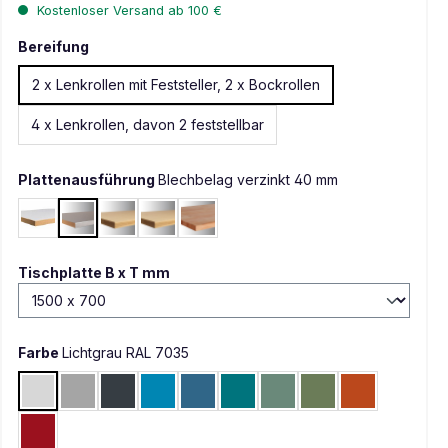
Kostenloser Versand ab 100 €
Bereifung
2 x Lenkrollen mit Feststeller, 2 x Bockrollen
4 x Lenkrollen, davon 2 feststellbar
Plattenausführung
Blechbelag verzinkt 40 mm
Kunststoff lichtgrau 40 mm
Blechbelag verzinkt 40 mm
Multiplex geölt 40 mm
Multiplex geölt 50 mm
Buche massiv 40 mm
auswählen
Tischplatte B x T mm
Farbe
Lichtgrau RAL 7035
Lichtgrau RAL 7035
Alusilber ähnlich RAL 9006
Anthrazit RAL 7016
Lichtblau RAL 5012
Brillantblau RAL 5007
Wasserblau RAL 5021
Graugrün HF 0001
Resedagrün RAL 60
Rotorange RA
Rubinrot RAL 3003