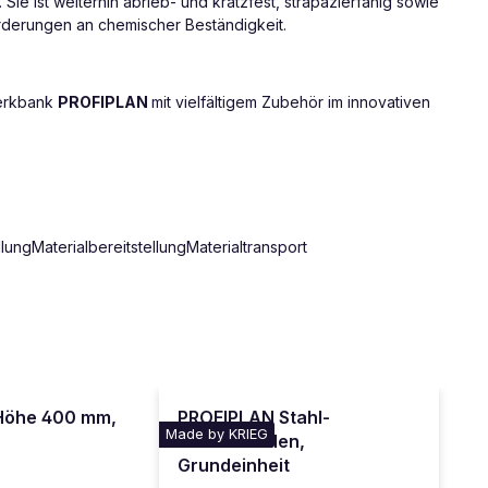
Sie ist weiterhin abrieb- und kratzfest, strapazierfähig sowie
orderungen an chemischer Beständigkeit.
Werkbank
PROFIPLAN
mit vielfältigem Zubehör im innovativen
ngMaterialbereitstellungMaterialtransport
Höhe 400 mm,
PROFIPLAN Stahl-
Made by KRIEG
Aufbausäulen,
Grundeinheit