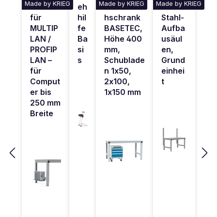
Made by KRIEG
Made by KRIEG
Made by KRIEG
Halter
eh
Schubfac
PLAN
für
hil
hschrank
Stahl-
MULTIP
fe
BASETEC,
Aufba
LAN /
Ba
Höhe 400
usäul
PROFIP
si
mm,
en,
LAN –
s
Schublade
Grund
für
n 1x50,
einhei
Comput
2x100,
t
er bis
1x150 mm
250 mm
Breite