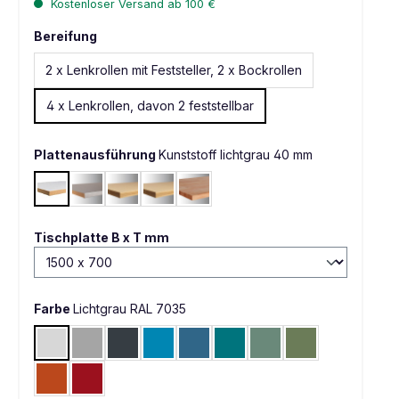
Kostenloser Versand ab 100 €
Bereifung
2 x Lenkrollen mit Feststeller, 2 x Bockrollen
4 x Lenkrollen, davon 2 feststellbar
Plattenausführung
Kunststoff lichtgrau 40 mm
Kunststoff lichtgrau 40 mm
Blechbelag verzinkt 40 mm
Multiplex geölt 40 mm
Multiplex geölt 50 mm
Buche massiv 40 mm
auswählen
Tischplatte B x T mm
Farbe
Lichtgrau RAL 7035
Lichtgrau RAL 7035
Alusilber ähnlich RAL 9006
Anthrazit RAL 7016
Lichtblau RAL 5012
Brillantblau RAL 5007
Wasserblau RAL 5021
Graugrün HF 0001
Resedagrün RAL 
Rotorange RAL 2001
Rubinrot RAL 3003