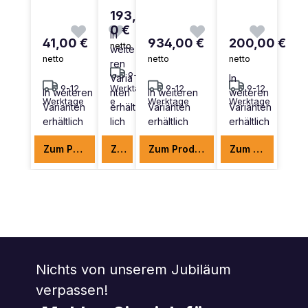
193,0
0 €
In
41,00 €
934,00 €
200,00 €
netto
weite
netto
netto
netto
ren
9-12
Varia
In
9-12
Werktag
9-12
9-12
In weiteren
nten
In weiteren
weiteren
Werktage
e
Werktage
Werktage
Varianten
erhält
Varianten
Varianten
erhältlich
lich
erhältlich
erhältlich
Zum Produkt
Zum Produkt
Zum Produkt
Zum Produkt
Nichts von unserem Jubiläum
verpassen!