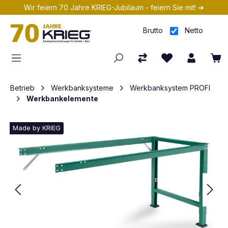
Wir feiern 70 Jahre KRIEG-Jubiläum - feiern Sie mit! ➔
Zum Hauptinhalt springen
Brutto
Netto
Betrieb
Werkbanksysteme
Werkbanksystem PROFI
Werkbankelemente
Made by KRIEG