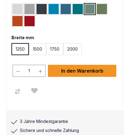
Lichtgrau RAL 7035
Alusilber ähnlich RAL 9006
Anthrazit RAL 7016
Lichtblau RAL 5012
Brillantblau RAL 5007
Wasserblau RAL 5021
Graugrün HF 0001
Resedagrün RAL 
Rotorange RAL 2001
Rubinrot RAL 3003
Breite mm
1250
1500
1750
2000
In den Warenkorb
3 Jahre Mindestgarantie
Sichere und schnelle Zahlung