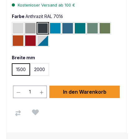
Kostenloser Versand ab 100 €
Farbe
Anthrazit RAL 7016
Lichtgrau RAL 7035
Alusilber ähnlich RAL 9006
Anthrazit RAL 7016
Lichtblau RAL 5012
Brillantblau RAL 5007
Wasserblau RAL 5021
Graugrün HF 0001
Resedagrün RAL 
Rotorange RAL 2001
Rubinrot RAL 3003
Lichtgrau RAL 7035 / Brillantblau RAL 5007
Breite mm
1500
2000
In den Warenkorb