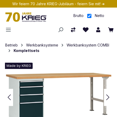
Wir feiern 70 Jahre KRIEG-Jubiläum - feiern Sie mit! ➔
Zum Hauptinhalt springen
Brutto
Netto
Betrieb
Werkbanksysteme
Werkbanksystem COMBI
Komplettsets
Made by KRIEG